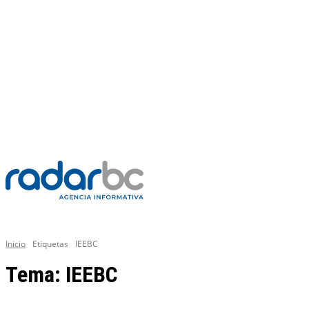
SÁBADO, 8 AGOSTO 2026
C
31.2
Mexicali
PR
GENERAL
Inicio
Etiquetas
IEEBC
Tema:
IEEBC