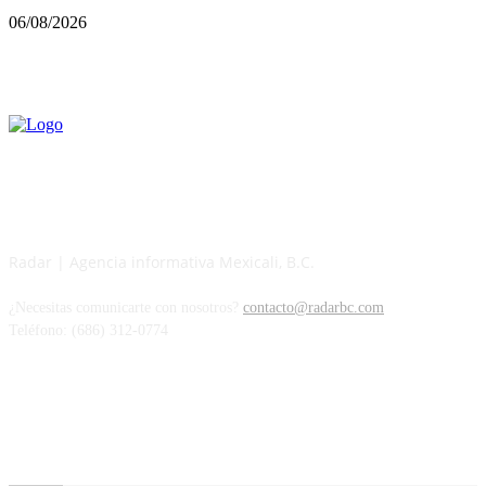
06/08/2026
Radar | Agencia informativa Mexicali, B.C.
¿Necesitas comunicarte con nosotros?
contacto@radarbc.com
Teléfono: (686) 312-0774
Radar BC