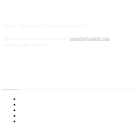
Radar | Agencia informativa Mexicali, B.C.
¿Necesitas comunicarte con nosotros?
contacto@radarbc.com
Teléfono: (686) 312-0774
Radar BC
Aviso de Privacidad
¿Quiénes Somos?
Nuestras Políticas
Media Kit
Tienda radioactivo
Enlaces de Interés