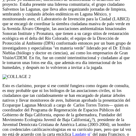
proyecto. Estaba presente una lideresa comunitaria; el grupo ciudadano
Salvemos las Lagunas, que lleva años organizando jornadas de limpieza,
sembrando y cuidando árboles endémicos en Laguna México, y
monitoreando aves; el Laboratorio de Invención para la Ciudad (LABICI)
que se encargó de coordinar la siembra ciudadana masiva de palo verde en
la Avenida Álvaro Obregón; las asociaciones ambientalistas binacionales
Sonoran Institute y Pronatura, que tienen a su cargo sitios de restauración
ecológica en el delta del Río Colorado; el equipo de la Dirección de
Protección al Ambiente (DPA) conformado entonces por un buen grupo de
investigadores y especialistas “en materia verde” liderado por el Dr. Efraín
Nieblas (biólogo y doctor en ciencias), así como los empresarios de Gran
Visión/CDEM. En fin, fue un comité interinstitucional y ciudadano al que
le tomaron unas fotos ese día, que además era día internacional de los
humedales, y después no lo volvieron a invitar a la jugada.
Esto es clarísimo, porque si ese comité fungiera como órgano de consulta,
es muy probable que ni los biólogos de las asociaciones civiles, ni los
ciudadanos que tan cuidadosamente se han encargado de plantar árboles
nativos y llevar monitoreos de aves, hubieran aprobado la presentación del
Ecoparque Lagunas Mexicali a cargo de Carlos Torres Torres— quien es
coordinador del Programa de Regeneración de Espacios Públicos del
Gobierno de Baja California, esposo de la gobernadora, Fundador del
Movimiento Ecologista Juvenil de Baja California(¿?), presidente de la
Juventud Demócrata Cristiana de América Latina (2003-2004); un hombre
con credenciales católicas/ecologistas en su currículo pues, pero que tal vez
no está de acuerdo con la carta encíclica
Laudato si’
del papa Francisco, o