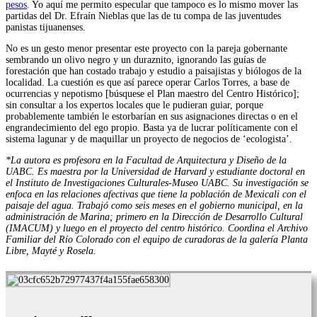
pesos
. Yo aquí me permito especular que tampoco es lo mismo mover las
partidas del Dr. Efraín Nieblas que las de tu compa de las juventudes
panistas tijuanenses.
No es un gesto menor presentar este proyecto con la pareja gobernante
sembrando un olivo negro y un duraznito, ignorando las guías de
forestación que han costado trabajo y estudio a paisajistas y biólogos de la
localidad. La cuestión es que así parece operar Carlos Torres, a base de
ocurrencias y nepotismo [búsquese el Plan maestro del Centro Histórico];
sin consultar a los expertos locales que le pudieran guiar, porque
probablemente también le estorbarían en sus asignaciones directas o en el
engrandecimiento del ego propio. Basta ya de lucrar políticamente con el
sistema lagunar y de maquillar un proyecto de negocios de ‘ecologista’.
*La autora es profesora en la Facultad de Arquitectura y Diseño de la
UABC. Es maestra por la Universidad de Harvard y estudiante doctoral en
el Instituto de Investigaciones Culturales-Museo UABC. Su investigación se
enfoca en las relaciones afectivas que tiene la población de Mexicali con el
paisaje del agua. Trabajó como seis meses en el gobierno municipal, en la
administración de Marina; primero en la Dirección de Desarrollo Cultural
(IMACUM) y luego en el proyecto del centro histórico. Coordina el Archivo
Familiar del Río Colorado con el equipo de curadoras de la galería Planta
Libre, Mayté y Rosela.