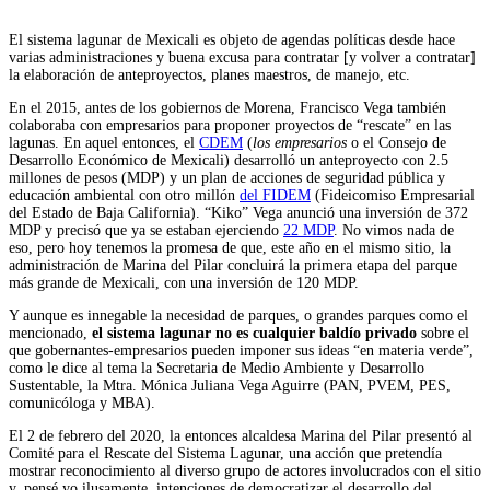
El sistema lagunar de Mexicali es objeto de agendas políticas desde hace
varias administraciones y buena excusa para contratar [y volver a contratar]
la elaboración de anteproyectos, planes maestros, de manejo, etc.
En el 2015, antes de los gobiernos de Morena, Francisco Vega también
colaboraba con empresarios para proponer proyectos de “rescate” en las
lagunas. En aquel entonces, el
CDEM
(
los empresarios
o el Consejo de
Desarrollo Económico de Mexicali) desarrolló un anteproyecto con 2.5
millones de pesos (MDP) y un plan de acciones de seguridad pública y
educación ambiental con otro millón
del FIDEM
(Fideicomiso Empresarial
del Estado de Baja California). “Kiko” Vega anunció una inversión de 372
MDP y precisó que ya se estaban ejerciendo
22 MDP
. No vimos nada de
eso, pero hoy tenemos la promesa de que, este año en el mismo sitio, la
administración de Marina del Pilar concluirá la primera etapa del parque
más grande de Mexicali, con una inversión de 120 MDP.
Y aunque es innegable la necesidad de parques, o grandes parques como el
mencionado,
el sistema lagunar no es cualquier baldío privado
sobre el
que gobernantes-empresarios pueden imponer sus ideas “en materia verde”,
como le dice al tema la Secretaria de Medio Ambiente y Desarrollo
Sustentable, la Mtra. Mónica Juliana Vega Aguirre (PAN, PVEM, PES,
comunicóloga y MBA).
El 2 de febrero del 2020, la entonces alcaldesa Marina del Pilar presentó al
Comité para el Rescate del Sistema Lagunar, una acción que pretendía
mostrar reconocimiento al diverso grupo de actores involucrados con el sitio
y, pensé yo ilusamente, intenciones de democratizar el desarrollo del