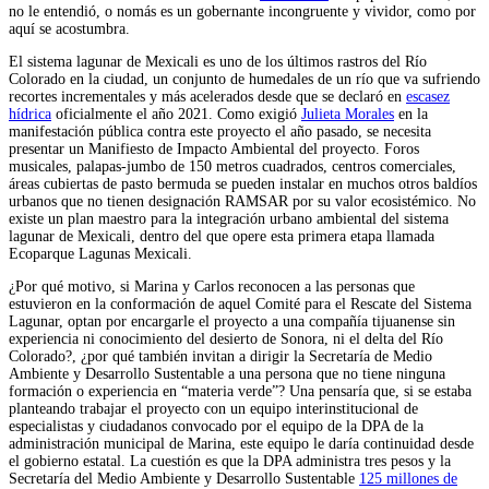
no le entendió, o nomás es un gobernante incongruente y vividor, como por
aquí se acostumbra.
El sistema lagunar de Mexicali es uno de los últimos rastros del Río
Colorado en la ciudad, un conjunto de humedales de un río que va sufriendo
recortes incrementales y más acelerados desde que se declaró en
escasez
hídrica
oficialmente el año 2021. Como exigió
Julieta Morales
en la
manifestación pública contra este proyecto el año pasado, se necesita
presentar un Manifiesto de Impacto Ambiental del proyecto. Foros
musicales, palapas-jumbo de 150 metros cuadrados, centros comerciales,
áreas cubiertas de pasto bermuda se pueden instalar en muchos otros baldíos
urbanos que no tienen designación RAMSAR por su valor ecosistémico. No
existe un plan maestro para la integración urbano ambiental del sistema
lagunar de Mexicali, dentro del que opere esta primera etapa llamada
Ecoparque Lagunas Mexicali.
¿Por qué motivo, si Marina y Carlos reconocen a las personas que
estuvieron en la conformación de aquel Comité para el Rescate del Sistema
Lagunar, optan por encargarle el proyecto a una compañía tijuanense sin
experiencia ni conocimiento del desierto de Sonora, ni el delta del Río
Colorado?, ¿por qué también invitan a dirigir la Secretaría de Medio
Ambiente y Desarrollo Sustentable a una persona que no tiene ninguna
formación o experiencia en “materia verde”? Una pensaría que, si se estaba
planteando trabajar el proyecto con un equipo interinstitucional de
especialistas y ciudadanos convocado por el equipo de la DPA de la
administración municipal de Marina, este equipo le daría continuidad desde
el gobierno estatal. La cuestión es que la DPA administra tres pesos y la
Secretaría del Medio Ambiente y Desarrollo Sustentable
125 millones de