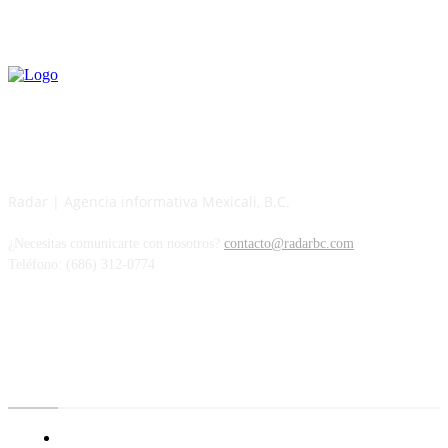
Radar | Agencia informativa Mexicali, B.C.
¿Necesitas comunicarte con nosotros?
contacto@radarbc.com
Teléfono: (686) 312-0774
Radar BC
Aviso de Privacidad