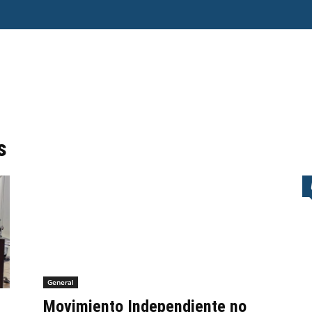
O ERRE
ESPECIAL
OPINIÓN
FRONTERA
AGENDA RADAR
s
General
Movimiento Independiente no