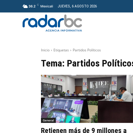
C
JUEVES, 6 AGOSTO 2026
36.2
Mexicali
GENERAL
PROYECT
Inicio
Etiquetas
Partidos Políticos
Tema:
Partidos Político
General
Retienen más de 9 millones a