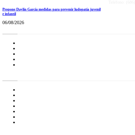
Teléfono: (686
Propone Daylín García medidas para prevenir ludopatía juvenil
e infantil
06/08/2026
Radar BC
Aviso de Privacidad
¿Quiénes Somos?
Nuestras Políticas
Media Kit
Tienda radioactivo
Enlaces de Interés
General
Proyecto Erre
Especial
Opinión
Frontera
Agenda Radar
Incluyente