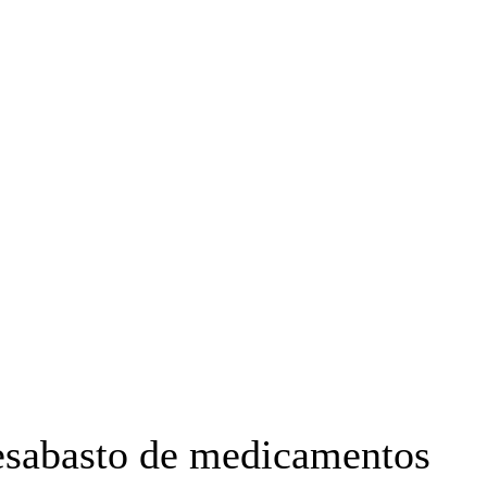
OYECTO ERRE
ESPECIAL
OPINIÓN
FRONTERA
AGENDA RADA
desabasto de medicamentos