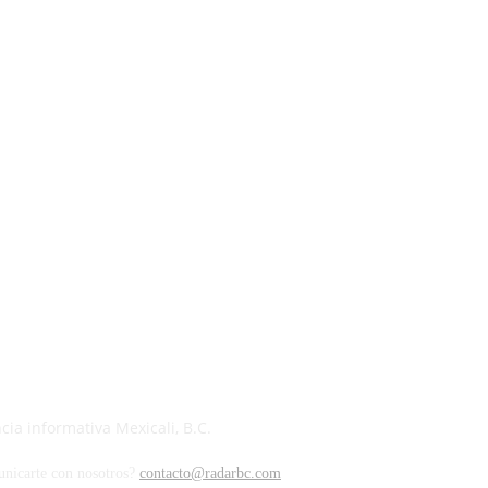
ia informativa Mexicali, B.C.
unicarte con nosotros?
contacto@radarbc.com