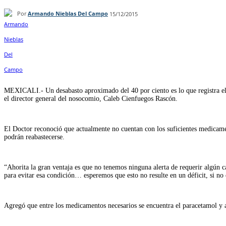
Por
Armando Nieblas Del Campo
15/12/2015
Facebook
Twitter
WhatsApp
Telegram
MEXICALI.- Un desabasto aproximado del 40 por ciento es lo que registra el H
el director general del nosocomio, Caleb Cienfuegos Rascón.
El Doctor reconoció que actualmente no cuentan con los suficientes medicament
podrán reabastecerse.
“Ahorita la gran ventaja es que no tenemos ninguna alerta de requerir algún 
para evitar esa condición… esperemos que esto no resulte en un déficit, si no e
Agregó que entre los medicamentos necesarios se encuentra el paracetamol y a