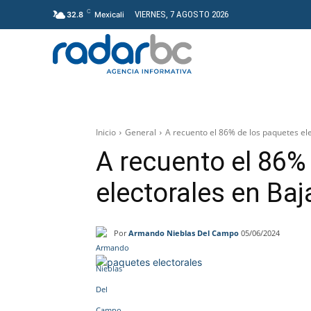
C
VIERNES, 7 AGOSTO 2026
32.8
Mexicali
GENERAL
PROYECT
Inicio
General
A recuento el 86% de los paquetes ele
A recuento el 86%
electorales en Baj
Por
Armando Nieblas Del Campo
05/06/2024
Facebook
Twitter
Wh