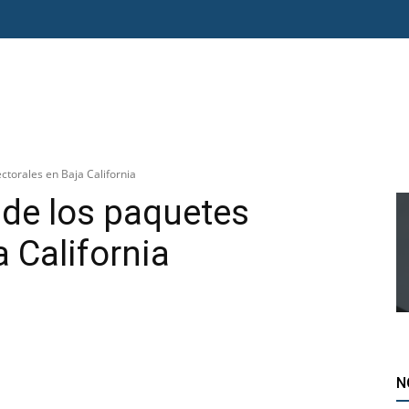
O ERRE
ESPECIAL
OPINIÓN
FRONTERA
AGENDA RADAR
ctorales en Baja California
 de los paquetes
a California
N
atsApp
Telegram
Imprimir