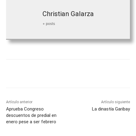
Christian Galarza
+ posts
Facebook
Twitter
WhatsApp
T
Artículo anterior
Artículo siguiente
Aprueba Congreso
La dinastía Garibay
descuentos de predial en
enero pese a ser febrero