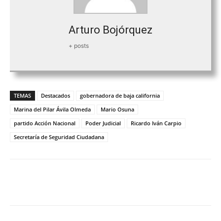
Arturo Bojórquez
+ posts
TEMAS
Destacados
gobernadora de baja california
Marina del Pilar Ávila Olmeda
Mario Osuna
partido Acción Nacional
Poder Judicial
Ricardo Iván Carpio
Secretaría de Seguridad Ciudadana
Facebook
Twitter
WhatsApp
T