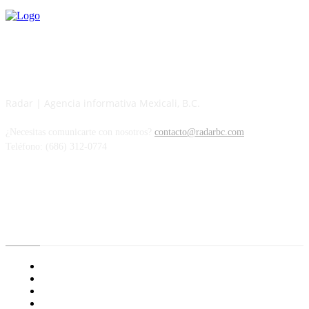
Radar | Agencia informativa Mexicali, B.C.
¿Necesitas comunicarte con nosotros?
contacto@radarbc.com
Teléfono: (686) 312-0774
Radar BC
Aviso de Privacidad
¿Quiénes Somos?
Nuestras Políticas
Media Kit