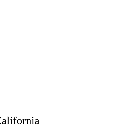
MÁS
R
INCLUYENTE
alifornia