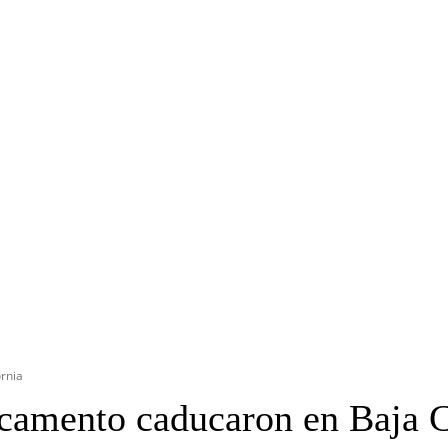
OYECTO ERRE
ESPECIAL
OPINIÓN
FRONTERA
AGENDA RADA
rnia
camento caducaron en Baja C