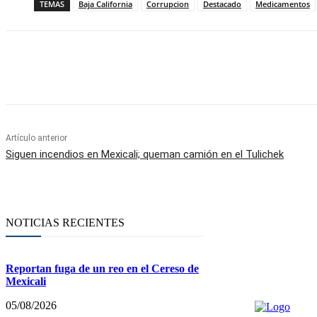
TEMAS
Baja California
Corrupcion
Destacado
Medicamentos
Facebook
Twitter
WhatsApp
Telegram
Artículo anterior
Siguen incendios en Mexicali; queman camión en el Tulichek
NOTICIAS RECIENTES
Reportan fuga de un reo en el Cereso de
Mexicali
05/08/2026