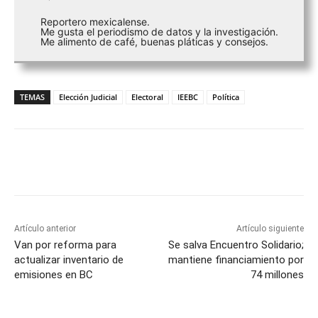
Reportero mexicalense.
Me gusta el periodismo de datos y la investigación.
Me alimento de café, buenas pláticas y consejos.
TEMAS
Elección Judicial
Electoral
IEEBC
Política
Facebook
Twitter
WhatsApp
T
Artículo anterior
Artículo siguiente
Van por reforma para
Se salva Encuentro Solidario;
actualizar inventario de
mantiene financiamiento por
emisiones en BC
74 millones