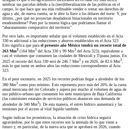
sembrar sus parcelas debido a la (neo)liberalización de las políticas en el
campo, lo que hace que sea más redituable vender o rentar sus derechos de
agua y ahí, de nueva cuenta, se le abre la llave a los dólares del norte. Y, por
último, ¿por qué no proyectan desaladoras binacionales en territorio
estadounidense? Pues por la misma lógica que podríamos llamar el
“abaratamiento comparativo del territorio”.
Por otro lado, es importante señalar que el volumen establecido en el Acta
330 es adicional a las reducciones y ahorros establecidos en el Acta 323.
Esto significa que para
el presente año México tendrá un recorte total de
3
3
3
263 Mm
(164 Mm
del Acta 330 y 99 Mm
del Acta 323), equivalente a
casi el volumen que consumen las ciudades de Mexicali y Tijuana juntas. En
3
3
2025 el recorte del Acta 330 será de 246.7 Mm
y en 2026, de 82.6 Mm
,
más lo que sume en ambos años las reducciones correspondientes al Acta
323.
En el peor escenario, en 2025 los recortes podrían llegar a alrededor de los
3
380 Mm
como piso mínimo. Esto representa poco más del 20% de la cuota
anual mexicana del río Colorado y supera por mucho al volumen de agua de
uso público-urbano que consumen los siete municipios de Baja California
(las comisiones estatales de servicios públicos abastecen una demanda de
3
alrededor de 340 Mm
). De esta manera, el estrés hídrico aumentará y las
tensiones por el acceso al vital líquido también.
Según indican los pronósticos, la situación de crisis hídrica seguirá
agravándose, por lo que estos recortes son la antesala de lo que viene a
futuro y, en particular, de la nueva acta que se aprobará en 2026, cuando