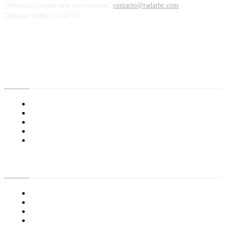
¿Necesitas comunicarte con nosotros?
contacto@radarbc.com
Teléfono: (686) 312-0774
Radar BC
Aviso de Privacidad
¿Quiénes Somos?
Nuestras Políticas
Media Kit
Tienda radioactivo
Enlaces de Interés
General
Proyecto Erre
Especial
Opinión