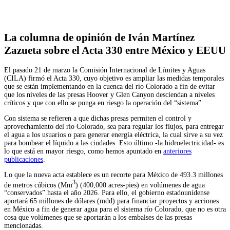
La columna de opinión de Iván Martínez
Zazueta sobre el Acta 330 entre México y EEUU
El pasado 21 de marzo la Comisión Internacional de Límites y Aguas
(CILA) firmó el Acta 330, cuyo objetivo es ampliar las medidas temporales
que se están implementando en la cuenca del río Colorado a fin de evitar
que los niveles de las presas Hoover y Glen Canyon desciendan a niveles
críticos y que con ello se ponga en riesgo la operación del “sistema”.
Con sistema se refieren a que dichas presas permiten el control y
aprovechamiento del río Colorado, sea para regular los flujos, para entregar
el agua a los usuarios o para generar energía eléctrica, la cual sirve a su vez
para bombear el líquido a las ciudades. Esto último -la hidroelectricidad- es
lo que está en mayor riesgo, como hemos apuntado en
anteriores
publicaciones
.
Lo que la nueva acta establece es un recorte para México de 493.3 millones
3
de metros cúbicos (Mm
) (400,000 acres-pies) en volúmenes de agua
“conservados” hasta el año 2026. Para ello, el gobierno estadounidense
aportará 65 millones de dólares (mdd) para financiar proyectos y acciones
en México a fin de generar agua para el sistema río Colorado, que no es otra
cosa que volúmenes que se aportarán a los embalses de las presas
mencionadas.