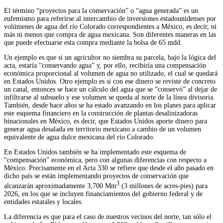
El término “proyectos para la conservación” o “agua generada” es un
eufemismo para referirse al intercambio de inversiones estadounidenses por
volúmenes de agua del río Colorado correspondientes a México, es decir, ni
más ni menos que compra de agua mexicana. Son diferentes maneras en las
que puede efectuarse esta compra mediante la bolsa de 65 mdd.
Un ejemplo es que si un agricultor no siembra su parcela, bajo la lógica del
acta, estaría “conservando agua” y, por ello, recibiría una compensación
económica proporcional al volumen de agua no utilizado, el cual se quedará
en Estados Unidos. Otro ejemplo es si con ese dinero se reviste de concreto
un canal, entonces se hace un cálculo del agua que se “conservó” al dejar de
infiltrarse al subsuelo y ese volumen se queda al norte de la línea divisoria.
También, desde hace años se ha estado avanzando en los planes para aplicar
este esquema financiero en la construcción de plantas desalinizadoras
binacionales en México, es decir, que Estados Unidos aporte dinero para
generar agua desalada en territorio mexicano a cambio de un volumen
equivalente de agua dulce mexicana del río Colorado.
En Estados Unidos también se ha implementado este esquema de
“compensación” económica, pero con algunas diferencias con respecto a
México. Precisamente en el Acta 330 se refiere que desde el año pasado en
dicho país se están implementando proyectos de conservación que
3
alcanzarán aproximadamente 3,700 Mm
(3 millones de acres-pies) para
2026, en los que se incluyen financiamientos del gobierno federal y de
entidades estatales y locales.
La diferencia es que para el caso de nuestros vecinos del norte, tan sólo el