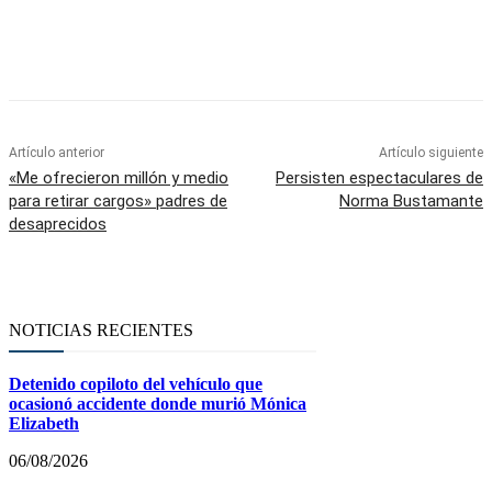
Facebook
Twitter
WhatsApp
Telegram
Artículo anterior
Artículo siguiente
«Me ofrecieron millón y medio
Persisten espectaculares de
para retirar cargos» padres de
Norma Bustamante
desaprecidos
NOTICIAS RECIENTES
Detenido copiloto del vehículo que
ocasionó accidente donde murió Mónica
Elizabeth
06/08/2026