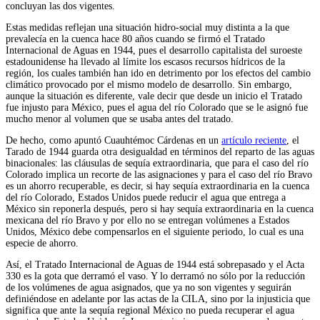
concluyan las dos vigentes.
Estas medidas reflejan una situación hidro-social muy distinta a la que
prevalecía en la cuenca hace 80 años cuando se firmó el Tratado
Internacional de Aguas en 1944, pues el desarrollo capitalista del suroeste
estadounidense ha llevado al límite los escasos recursos hídricos de la
región, los cuales también han ido en detrimento por los efectos del cambio
climático provocado por el mismo modelo de desarrollo. Sin embargo,
aunque la situación es diferente, vale decir que desde un inicio el Tratado
fue injusto para México, pues el agua del río Colorado que se le asignó fue
mucho menor al volumen que se usaba antes del tratado.
De hecho, como apuntó Cuauhtémoc Cárdenas en un
artículo reciente
, el
Tarado de 1944 guarda otra desigualdad en términos del reparto de las aguas
binacionales: las cláusulas de sequía extraordinaria, que para el caso del río
Colorado implica un recorte de las asignaciones y para el caso del río Bravo
es un ahorro recuperable, es decir, si hay sequía extraordinaria en la cuenca
del río Colorado, Estados Unidos puede reducir el agua que entrega a
México sin reponerla después, pero si hay sequía extraordinaria en la cuenca
mexicana del río Bravo y por ello no se entregan volúmenes a Estados
Unidos, México debe compensarlos en el siguiente periodo, lo cual es una
especie de ahorro.
Así, el Tratado Internacional de Aguas de 1944 está sobrepasado y el Acta
330 es la gota que derramó el vaso. Y lo derramó no sólo por la reducción
de los volúmenes de agua asignados, que ya no son vigentes y seguirán
definiéndose en adelante por las actas de la CILA, sino por la injusticia que
significa que ante la sequía regional México no pueda recuperar el agua