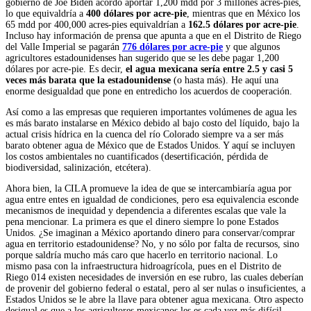
gobierno de Joe Biden acordó aportar 1,200 mdd por 3 millones acres-pies,
lo que equivaldría a
400 dólares por acre-pie
, mientras que en México los
65 mdd por 400,000 acres-pies equivaldrían a
162.5 dólares por acre-pie
.
Incluso hay información de prensa que apunta a que en el Distrito de Riego
del Valle Imperial se pagarán
776 dólares por acre-pie
y que algunos
agricultores estadounidenses han sugerido que se les debe pagar 1,200
dólares por acre-pie. Es decir,
el agua mexicana sería entre 2.5 y casi 5
veces más barata que la estadounidense
(o hasta más). He aquí una
enorme desigualdad que pone en entredicho los acuerdos de cooperación.
Así como a las empresas que requieren importantes volúmenes de agua les
es más barato instalarse en México debido al bajo costo del líquido, bajo la
actual crisis hídrica en la cuenca del río Colorado siempre va a ser más
barato obtener agua de México que de Estados Unidos. Y aquí se incluyen
los costos ambientales no cuantificados (desertificación, pérdida de
biodiversidad, salinización, etcétera).
Ahora bien, la CILA promueve la idea de que se intercambiaría agua por
agua entre entes en igualdad de condiciones, pero esa equivalencia esconde
mecanismos de inequidad y dependencia a diferentes escalas que vale la
pena mencionar. La primera es que el dinero siempre lo pone Estados
Unidos. ¿Se imaginan a México aportando dinero para conservar/comprar
agua en territorio estadounidense? No, y no sólo por falta de recursos, sino
porque saldría mucho más caro que hacerlo en territorio nacional. Lo
mismo pasa con la infraestructura hidroagrícola, pues en el Distrito de
Riego 014 existen necesidades de inversión en ese rubro, las cuales deberían
de provenir del gobierno federal o estatal, pero al ser nulas o insuficientes, a
Estados Unidos se le abre la llave para obtener agua mexicana. Otro aspecto
desigual es que a los agricultores mexicanos les es cada vez más difícil