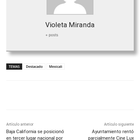
Violeta Miranda
+ posts
TEMAS
Destacado
Mexicali
Facebook
Twitter
WhatsApp
T
Artículo anterior
Artículo siguiente
Baja California se posicionó
Ayuntamiento rentó
en tercer lugar nacional por
parcialmente Cine Lux