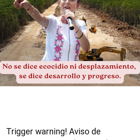
Facebook
Twitter
WhatsApp
T
Trigger warning! Aviso de